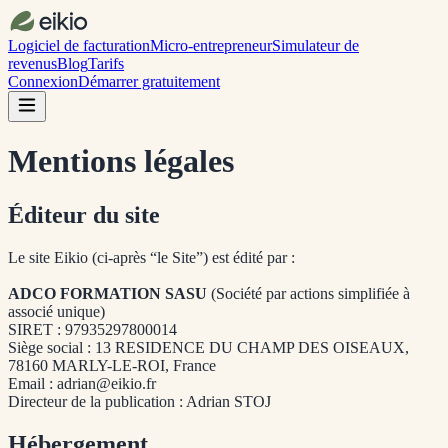
Logiciel de facturation
Micro-entrepreneur
Simulateur de
revenus
Blog
Tarifs
Connexion
Démarrer gratuitement
Mentions légales
Éditeur du site
Le site Eikio (ci-après “le Site”) est édité par :
ADCO FORMATION SASU
(Société par actions simplifiée à
associé unique)
SIRET : 97935297800014
Siège social : 13 RESIDENCE DU CHAMP DES OISEAUX,
78160 MARLY-LE-ROI, France
Email : adrian@eikio.fr
Directeur de la publication : Adrian STOJ
Hébergement