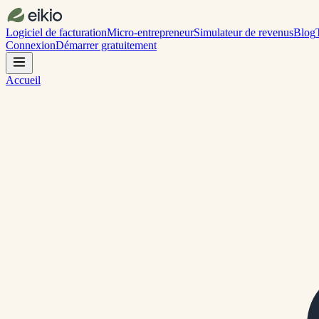
Logiciel de facturation
Micro-entrepreneur
Simulateur de revenus
Blog
Connexion
Démarrer gratuitement
Accueil