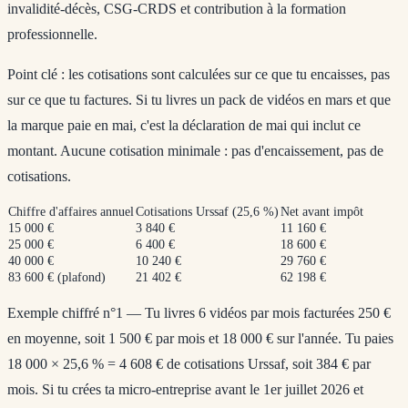
invalidité-décès, CSG-CRDS et contribution à la formation
professionnelle.
Point clé : les cotisations sont calculées sur ce que tu
encaisses
, pas
sur ce que tu factures. Si tu livres un pack de vidéos en mars et que
la marque paie en mai, c'est la déclaration de mai qui inclut ce
montant. Aucune cotisation minimale : pas d'encaissement, pas de
cotisations.
Chiffre d'affaires annuel
Cotisations Urssaf (25,6 %)
Net avant impôt
15 000 €
3 840 €
11 160 €
25 000 €
6 400 €
18 600 €
40 000 €
10 240 €
29 760 €
83 600 € (plafond)
21 402 €
62 198 €
Exemple chiffré n°1
— Tu livres 6 vidéos par mois facturées 250 €
en moyenne, soit 1 500 € par mois et 18 000 € sur l'année. Tu paies
18 000 × 25,6 % = 4 608 € de cotisations Urssaf, soit 384 € par
mois. Si tu crées ta micro-entreprise avant le 1er juillet 2026 et