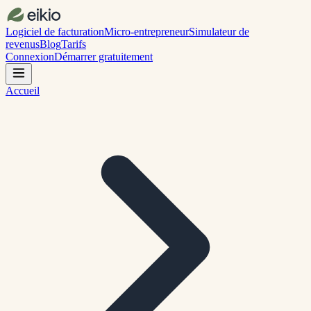
Logiciel de facturation
Micro-entrepreneur
Simulateur de
revenus
Blog
Tarifs
Connexion
Démarrer gratuitement
Accueil