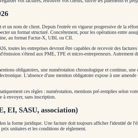
vegarder vos factures, retrouver vos clients, suivre les paiements et prép
026
t un nom de client. Depuis l'entrée en vigueur progressive de la réform
specter un format structuré. Concrètement, pour les opérations entre ass
chine, au format Factur-X, UBL ou CII.
026, toutes les entreprises devront être capables de recevoir des factures
 d'émission s'étend aux PME, TPE et micro-entrepreneurs. Autrement di
entions obligatoires, une numérotation chronologique et continue, une da
 électronique. L'absence d'une mention obligatoire expose à une amend
omatiquement ces règles : numérotation, mentions pré-remplies selon votre
te à envoyer, sans inscription.
E, EI, SASU, association)
la forme juridique. Une facture doit toujours afficher l'identité de l'ém
s prix unitaires et les conditions de règlement.