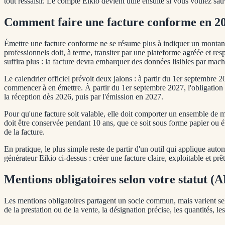
tout ressaisir. Le compte Eikio devient utile ensuite si vous voulez sau
Comment faire une facture conforme en 2
Émettre une facture conforme ne se résume plus à indiquer un montant e
professionnels doit, à terme, transiter par une plateforme agréée et re
suffira plus : la facture devra embarquer des données lisibles par ma
Le calendrier officiel prévoit deux jalons : à partir du 1er septembre 2
commencer à en émettre. À partir du 1er septembre 2027, l'obligation
la réception dès 2026, puis par l'émission en 2027.
Pour qu'une facture soit valable, elle doit comporter un ensemble de m
doit être conservée pendant 10 ans, que ce soit sous forme papier ou
de la facture.
En pratique, le plus simple reste de partir d'un outil qui applique aut
générateur Eikio ci-dessus : créer une facture claire, exploitable et prê
Mentions obligatoires selon votre statut (A
Les mentions obligatoires partagent un socle commun, mais varient selon 
de la prestation ou de la vente, la désignation précise, les quantités, le