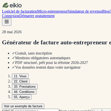
Logiciel de facturation
Micro-entrepreneur
Simulateur de revenus
Blog
Connexion
Démarrer gratuitement
28 mai 2026
Générateur de facture auto-entrepreneur en 
✓
Gratuit, sans inscription
✓
Mentions obligatoires automatiques
✓
PDF structuré, prêt pour la réforme 2026-2027
✓
Vos données restent dans votre navigateur
1
1
.
Vous
2
2
.
Client
3
3
.
Prestations
4
4
.
Conditions
5
5
.
Aperçu
Voir un exemple de facture