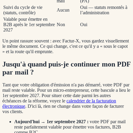
mail
(PA)
Suivi du cycle de vie
Oui — statuts remontés à
Aucun
(statuts, contrôle)
l’administration
Valable pour émettre en
B2B après le 1er septembre
Non
Oui
2027
Un point rassure souvent : avec Factur-X, vous gardez visuellement
le même document. Ce qui change, c'est ce qu'il y a « sous le capot
» et la route qu'il emprunte.
Jusqu'à quand puis-je continuer mon PDF
par mail ?
Tant que votre obligation d'émission n'a pas démarré, votre PDF par
mail reste valable. Pour un micro-entrepreneur, cette bascule a lieu le
1er septembre 2027
. Pour situer cette date parmi les autres
échéances de la réforme, voyez le
calendrier de la facturation
électronique
. D'ici là, rien ne change dans votre façon de facturer
vos clients.
Aujourd'hui →
1er septembre 2027
:
votre PDF par mail
reste parfaitement valable pour émettre vos factures, B2B
comme B2C.