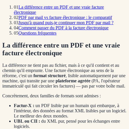
01
La différence entre un PDF et une vraie facture
électronique
02
PDF par mail vs facture électronique : le comparatif
03
Jusqu'à quand puis-je continuer mon PDF par mail ?
04
Comment passer du PDF à la facture électronique
05
Questions fréquentes
La différence entre un PDF et une vraie
facture électronique
La différence ne tient pas au fichier, mais à ce qu'il contient et au
chemin qu'il emprunte. Une facture électronique au sens de la
réforme, c'est un
format structuré
, lisible automatiquement par une
machine, qui transite par une
plateforme agréée
(PA, l'opérateur
immatriculé qui fait circuler les factures) — pas par votre boîte mail.
Concrètement, deux familles de formats sont admises :
Factur-X :
un PDF lisible par un humain qui embarque, à
l'intérieur, des données au format XML lisibles par un logiciel.
Le meilleur des deux mondes.
UBL ou CII :
du XML pur, pensé pour les échanges entre
logiciels.