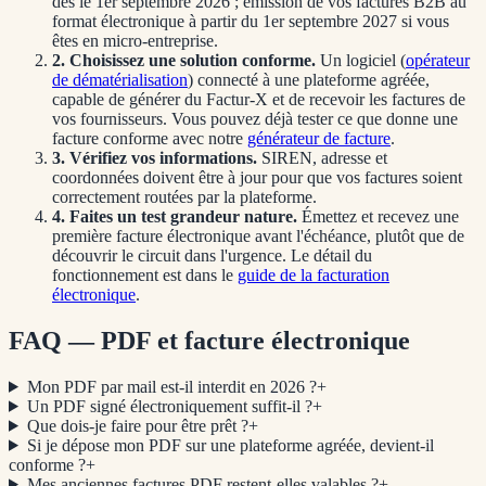
dès le
1er septembre 2026
; émission de vos factures B2B au
format électronique à partir du
1er septembre 2027
si vous
êtes en micro-entreprise.
2. Choisissez une solution conforme.
Un logiciel (
opérateur
de dématérialisation
) connecté à une plateforme agréée,
capable de générer du Factur-X et de recevoir les factures de
vos fournisseurs. Vous pouvez déjà tester ce que donne une
facture conforme avec notre
générateur de facture
.
3. Vérifiez vos informations.
SIREN, adresse et
coordonnées doivent être à jour pour que vos factures soient
correctement routées par la plateforme.
4. Faites un test grandeur nature.
Émettez et recevez une
première facture électronique avant l'échéance, plutôt que de
découvrir le circuit dans l'urgence. Le détail du
fonctionnement est dans le
guide de la facturation
électronique
.
FAQ — PDF et facture électronique
Mon PDF par mail est-il interdit en 2026 ?
+
Un PDF signé électroniquement suffit-il ?
+
Que dois-je faire pour être prêt ?
+
Si je dépose mon PDF sur une plateforme agréée, devient-il
conforme ?
+
Mes anciennes factures PDF restent-elles valables ?
+