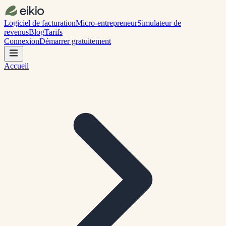
Logiciel de facturation
Micro-entrepreneur
Simulateur de
revenus
Blog
Tarifs
Connexion
Démarrer gratuitement
Accueil