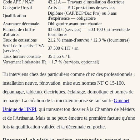
Code APE / NAF
43.21A — Travaux d'installation électrique
Catégorie Urssaf
Artisan — BIC prestations de services
Diplôme (CAP/BEP/Bac Pro) ou 3 ans
Qualification
d'expérience — obligatoire
Assurance décennale
Obligatoire avant tout chantier
Plafond de chiffre
83 600 € (services) — 203 100 € si revente de
d'affaires
fournitures
Taux de cotisations
21,2 % (main-d'œuvre) / 12,3 % (fournitures)
Seuil de franchise TVA
37 500 € HT / an
(services)
Taux horaire constaté
35 à 55 € / h
Versement libératoire IR
+ 1,7 % (services, optionnel)
Tu interviens chez des particuliers comme chez des professionnels :
installation neuve, rénovation, mise aux normes NF C 15-100,
dépannage, tableaux électriques, éclairage, domotique et bornes de
recharge. La création de la micro-entreprise se fait sur le
Guichet
Unique de l'INPI
, qui transmet ton dossier à la Chambre de Métiers
et de l'Artisanat. Mais tu ne peux émettre ta première facture qu'une
fois ta qualification validée et ta décennale en poche.