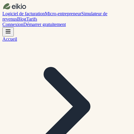
Logiciel de facturation
Micro-entrepreneur
Simulateur de
revenus
Blog
Tarifs
Connexion
Démarrer gratuitement
Accueil